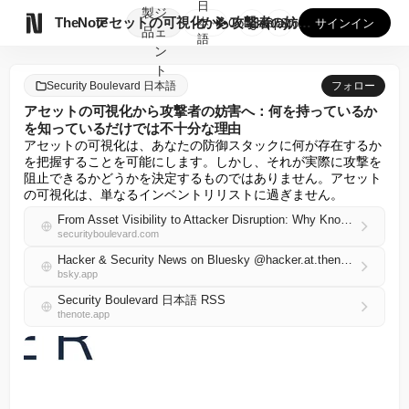
日
製
ジ

TheNote
アセットの可視化から攻撃者の妨害へ：何を持っているかを知って...
本
GooglePlay
AppStore
サインイン
品
ェ
語
ン
ト
Security Boulevard 日本語
フォロー
アセットの可視化から攻撃者の妨害へ：何を持っているか
を知っているだけでは不十分な理由
アセットの可視化は、あなたの防御スタックに何が存在するか
を把握することを可能にします。しかし、それが実際に攻撃を
阻止できるかどうかを決定するものではありません。アセット
の可視化は、単なるインベントリリストに過ぎません。
From Asset Visibility to Attacker Disruption: Why Knowing What You Have Isn’t Enough
securityboulevard.com
Hacker & Security News on Bluesky @hacker.at.thenote.app
bsky.app
Security Boulevard 日本語 RSS
thenote.app