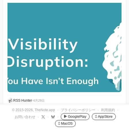
RSS Hunter
•
4月29日
© 2015-2026, TheNote.app
·
プライバシーポリシー
·
利用規約
·
GooglePlay
 AppStore
お問い合わせ
·
·
·
 MacOS