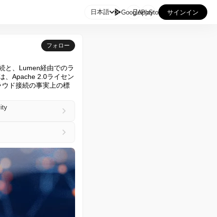

日本語
GooglePlay
AppStore
サインイン
フォロー
3接続と、Lumen経由でのラ
Apache 2.0ライセン
クラウド接続の事実上の標
ity