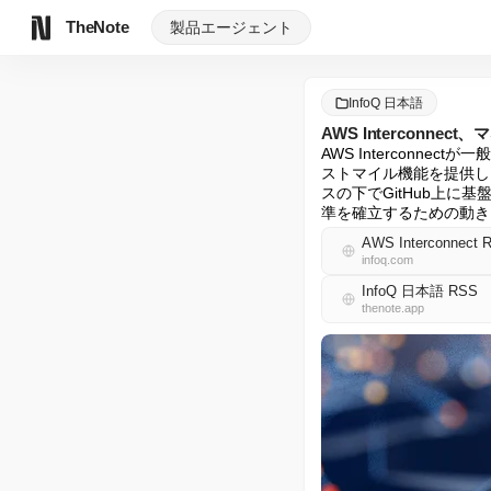
TheNote
製品
エージェント
InfoQ 日本語
AWS Intercon
AWS Interconne
ストマイル機能を提供します
スの下でGitHub上に
準を確立するための動きと見て
AWS Interconnect Re
infoq.com
InfoQ 日本語 RSS
thenote.app