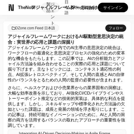
日
製
ジ

TheNote
アジャイルフレームワークにおけるAI駆動型意思決定の統合：実...
本
GooglePlay
AppStore
サインイン
品
ェ
語
ン
ト
DZone.com Feed 日本語
フォロー
アジャイルフレームワークにおけるAI駆動型意思決定の統
合：実世界の応用と課題の深掘り
アジャイルフレームワーク内でのAI主導の意思決定の統合は、
ワークフローの最適化と意思決定プロセスの強化のための変革
的な機会をもたらします。この記事では、AIの分析能力とアジ
ャイル方法論を組み合わせることの実際の応用と課題について
掘り下げます。主なトピックには、コンテキスト適応性の利
点、AI拡張レトロスペクティブ、そして人間の直感とAIの自律
性のバランスをとるための人間の監督の必要性が含まれます。
さらに、ヘルスケアおよび小売業界からの業界固有の洞察は、
大幅な効率改善を示しており、AI強化CI/CDパイプラインやス
トーリーポイント推定などの技術的実装は、具体的な利点を提
供します。しかし、スキルギャップや標準化された方法論の欠
如といった課題は、成長と発展の領域を浮き彫りにします。こ
の記事は、持続可能なイノベーションのために、AIと人間の洞
察の両方を活用するバランスの取れたアプローチの重要性を強
調しています。
Integrating AI-Driven Decision-Making in Agile Frameworks: A Deep Dive into Real-World Applications and Challenges