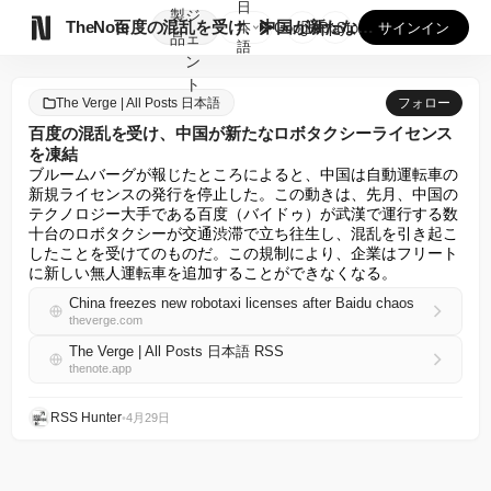
日
製
ジ

TheNote
百度の混乱を受け、中国が新たなロボタクシーライセンスを凍結
本
GooglePlay
AppStore
サインイン
品
ェ
語
ン
ト
The Verge | All Posts 日本語
フォロー
百度の混乱を受け、中国が新たなロボタクシーライセンス
を凍結
ブルームバーグが報じたところによると、中国は自動運転車の
新規ライセンスの発行を停止した。この動きは、先月、中国の
テクノロジー大手である百度（バイドゥ）が武漢で運行する数
十台のロボタクシーが交通渋滞で立ち往生し、混乱を引き起こ
したことを受けてのものだ。この規制により、企業はフリート
に新しい無人運転車を追加することができなくなる。
China freezes new robotaxi licenses after Baidu chaos
theverge.com
The Verge | All Posts 日本語 RSS
thenote.app
RSS Hunter
•
4月29日