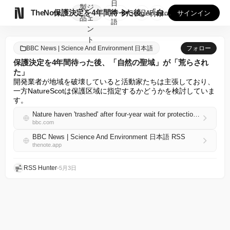
日
製
ジ

TheNote
保護決定を4年間待った後、「自然の聖域」が「荒らされた」
本
GooglePlay
AppStore
サインイン
品
ェ
語
ン
ト
BBC News | Science And Environment 日本語
フォロー
保護決定を4年間待った後、「自然の聖域」が「荒らされ
た」
開発業者が地域を破壊していると活動家たちは主張しており、
一方NatureScotは保護区域に指定するかどうかを検討していま
す。
Nature haven 'trashed' after four-year wait for protection decision
bbc.com
BBC News | Science And Environment 日本語 RSS
thenote.app
RSS Hunter
•
5月3日