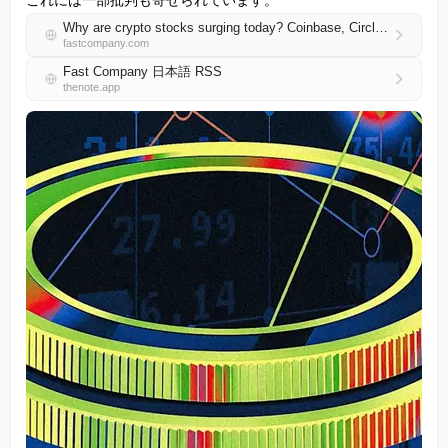
これには一部批判も寄せられています。
Why are crypto stocks surging today? Coinbase, Circle share prices rise up to 18% on these new stablecoin rules
fastcompany.com
Fast Company 日本語 RSS
thenote.app