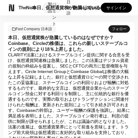
日
製
ジ

TheNote
本日、仮想通貨株が急騰しているのはなぜですか？Coinbas...
本
GooglePlay
AppStore
サインイン
品
ェ
語
ン
ト
Fast Company 日本語
フォロー
本日、仮想通貨株が急騰しているのはなぜですか？
Coinbase、Circleの株価は、これらの新しいステーブルコ
インの規則により18％上昇しました。
CLARITY法案におけるステーブルコイン提供に関する合意を受
け、仮想通貨関連株は急騰しました。この法案はデジタル資産
の規制の枠組みを提案し、SECとCFTCの両方に監督権限を与
えます。Circle Internet GroupとCoinbase Globalは株価の大幅
な上昇を記録しました。銀行と仮想通貨ロビーの間で交渉され
たこの妥協案は、ステーブルコインの利回りおよび報酬に対処
するものです。最終的な文言は、仮想通貨企業からのステーブ
ルコイン預金に対する利回りを制限し、主に伝統的な銀行を優
遇するものです。実際の取引およびトランザクションに関連付
けられた報酬は、更新された規則によって引き続き許可されま
す。Coinbaseの幹部は、ユーザー報酬の保護を強調し、結果に
満足感を表明しました。ステーブルコイン発行者は、利息の提
供に制限が課せられましたが、これは議論の的となりました。
法案の進展は、仮想通貨業界にとって前進を意味します。トラ
ンプ前大統領は仮想通貨に友好的な取り組みを支持しており、