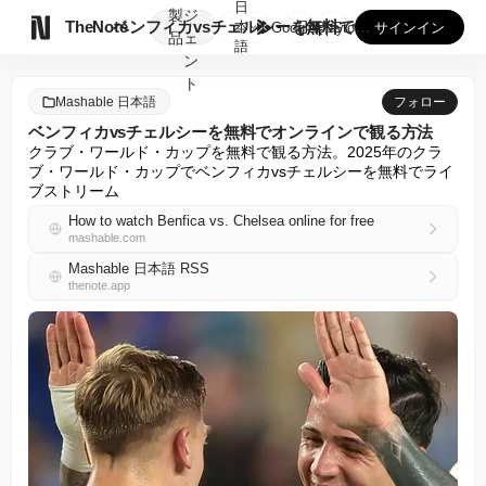
日
製
ジ

TheNote
ベンフィカvsチェルシーを無料でオンラインで観る方法
本
GooglePlay
AppStore
サインイン
品
ェ
語
ン
ト
Mashable 日本語
フォロー
ベンフィカvsチェルシーを無料でオンラインで観る方法
クラブ・ワールド・カップを無料で観る方法。2025年のクラ
ブ・ワールド・カップでベンフィカvsチェルシーを無料でライ
ブストリーム
How to watch Benfica vs. Chelsea online for free
mashable.com
Mashable 日本語 RSS
thenote.app