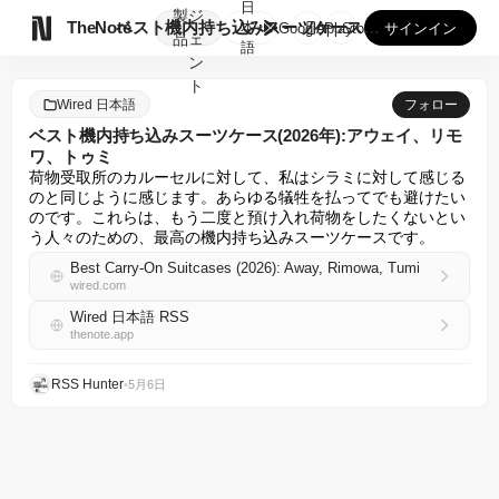
日
製
ジ

TheNote
ベスト機内持ち込みスーツケース(2026年):アウェイ、リモ...
本
GooglePlay
AppStore
サインイン
品
ェ
語
ン
ト
Wired 日本語
フォロー
ベスト機内持ち込みスーツケース(2026年):アウェイ、リモ
ワ、トゥミ
荷物受取所のカルーセルに対して、私はシラミに対して感じる
のと同じように感じます。あらゆる犠牲を払ってでも避けたい
のです。これらは、もう二度と預け入れ荷物をしたくないとい
う人々のための、最高の機内持ち込みスーツケースです。
Best Carry-On Suitcases (2026): Away, Rimowa, Tumi
wired.com
Wired 日本語 RSS
thenote.app
RSS Hunter
•
5月6日