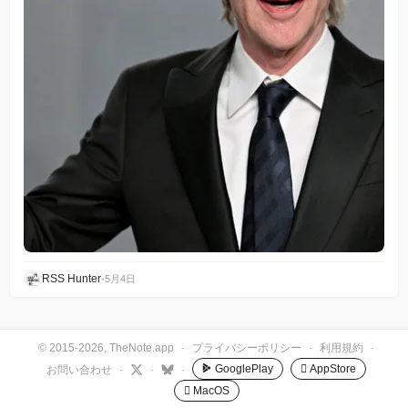
RSS Hunter
•
5月4日
© 2015-2026, TheNote.app
·
プライバシーポリシー
·
利用規約
·
GooglePlay
 AppStore
お問い合わせ
·
·
·
 MacOS