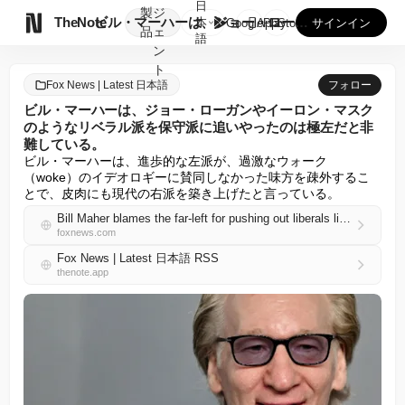
日
製
ジ

TheNote
ビル・マーハーは、ジョー・ローガンやイーロン・マスクのような...
本
GooglePlay
AppStore
サインイン
品
ェ
語
ン
ト
Fox News | Latest 日本語
フォロー
ビル・マーハーは、ジョー・ローガンやイーロン・マスク
のようなリベラル派を保守派に追いやったのは極左だと非
難している。
ビル・マーハーは、進歩的な左派が、過激なウォーク
（woke）のイデオロギーに賛同しなかった味方を疎外するこ
とで、皮肉にも現代の右派を築き上げたと言っている。
Bill Maher blames the far-left for pushing out liberals like Joe Rogan, Elon Musk over to conservatives
foxnews.com
Fox News | Latest 日本語 RSS
thenote.app