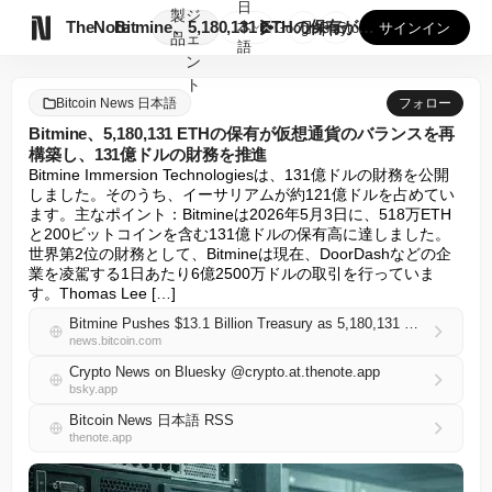
日
製
ジ

TheNote
Bitmine、5,180,131 ETHの保有が仮想通貨の...
本
GooglePlay
AppStore
サインイン
品
ェ
語
ン
ト
Bitcoin News 日本語
フォロー
Bitmine、5,180,131 ETHの保有が仮想通貨のバランスを再
構築し、131億ドルの財務を推進
Bitmine Immersion Technologiesは、131億ドルの財務を公開
しました。そのうち、イーサリアムが約121億ドルを占めてい
ます。主なポイント：Bitmineは2026年5月3日に、518万ETH
と200ビットコインを含む131億ドルの保有高に達しました。
世界第2位の財務として、Bitmineは現在、DoorDashなどの企
業を凌駕する1日あたり6億2500万ドルの取引を行っていま
す。Thomas Lee […]
Bitmine Pushes $13.1 Billion Treasury as 5,180,131 ETH Position Reshapes Crypto Balance
news.bitcoin.com
Crypto News on Bluesky @crypto.at.thenote.app
bsky.app
Bitcoin News 日本語 RSS
thenote.app