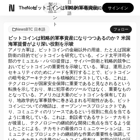
日
製
ジ

TheNote
ビットコインは戦略的軍事資産になりつつあるのか？ 米国海軍提...
本
GooglePlay
AppStore
サインイン
品
ェ
語
ン
ト
NewsBTC 日本語
フォロー
ビットコインは戦略的軍事資産になりつつあるのか？ 米国
海軍提督がより深い役割を示唆
アメリカ軍は、ビットコインの金融以外の用途、たとえば国家
防衛の目的でビットコインを研究している。インド太平洋司令
部のサミュエル・パパロ提督は、サイバー防衛と戦略的競争に
おいてビットコインの重要性を示唆している。軍は、運用上の
セキュリティのためにノードを実行することで、ビットコイン
の暗号化アーキテクチャを積極的にテストしている。これは、
テクノロジーが国家安全保障に重要であると見なされるという
転換を示しており、単に犯罪者のツールではなく、重要なもの
となっている。アメリカは大量のビットコインを保有してお
り、地政学的な軍事競争に巻き込まれる可能性がある。ビット
コインについての物語は、オープンソースプロジェクトであ
り、コミュニティのリソースであるという役割に焦点を当てる
ように進化している。これは、創設者であるサトシ・ナカモト
が後退し、テクノロジーの継続的な開発に焦点を当てるよう促
したことによる。ナカモトの最後のコミュニケーションは、コ
ミュニティとプロジェクトの継続的な作業の重要性を強調して
いた。ナカモトの大量のビットコイン保有は、初期の設計の証