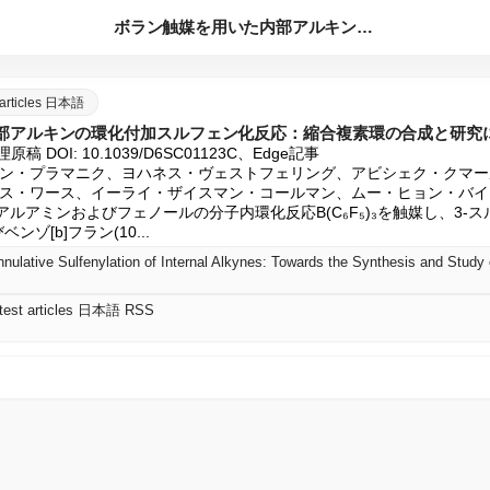
ボラン触媒を用いた内部アルキンの環化付加スルフェン化反応：縮...
t articles 日本語
部アルキンの環化付加スルフェン化反応：縮合複素環の合成と研究
受理原稿 DOI: 10.1039/D6SC01123C、Edge記事

ン・プラマニク、ヨハネス・ヴェストフェリング、アビシェク・クマー
ス・ワース、イーライ・ザイスマン・コールマン、ムー・ヒョン・バイ
ルアミンおよびフェノールの分子内環化反応B(C₆F₅)₃を触媒し、3-ス
ンゾ[b]フラン(10...
atest articles 日本語 RSS