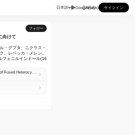

日本語
GooglePlay
AppStore
サインイン
フォロー
に向けて
ル・グプタ、ニクラス・
ク、レベッカ・メレン。
ルフェニルインドール(16
Borane Catalysed Annulative Sulfenylation of Internal Alkynes: Towards the Synthesis and Study of Fused Heterocycles