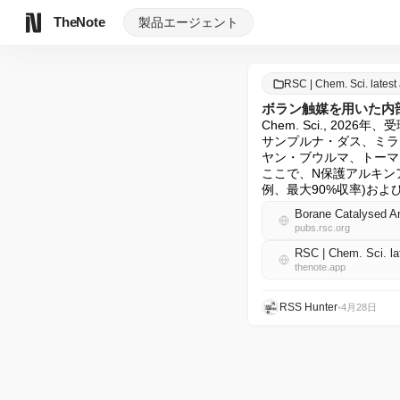
TheNote
製品
エージェント
RSC | Chem. Sci. lates
ボラン触媒を用いた内
Chem. Sci., 2026年、
サンプルナ・ダス、ミラ
ヤン・ブウルマ、トーマ
ここで、N保護アルキンア
例、最大90%収率)およびベ
pubs.rsc.org
RSC | Chem. Sci. l
thenote.app
RSS Hunter
•
4月28日