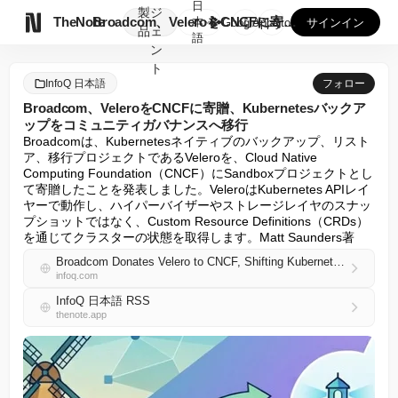
日
製
ジ

TheNote
Broadcom、VeleroをCNCFに寄贈、Kubern...
本
GooglePlay
AppStore
サインイン
品
ェ
語
ン
ト
InfoQ 日本語
フォロー
Broadcom、VeleroをCNCFに寄贈、Kubernetesバックア
ップをコミュニティガバナンスへ移行
Broadcomは、Kubernetesネイティブのバックアップ、リスト
ア、移行プロジェクトであるVeleroを、Cloud Native 
Computing Foundation（CNCF）にSandboxプロジェクトとし
て寄贈したことを発表しました。VeleroはKubernetes APIレイ
ヤーで動作し、ハイパーバイザーやストレージレイヤのスナッ
プショットではなく、Custom Resource Definitions（CRDs）
を通じてクラスターの状態を取得します。Matt Saunders著
Broadcom Donates Velero to CNCF, Shifting Kubernetes Backup to Community Governance
infoq.com
InfoQ 日本語 RSS
thenote.app