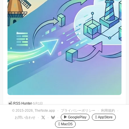
RSS Hunter
•
5月1日
© 2015-2026, TheNote.app
·
プライバシーポリシー
·
利用規約
·
GooglePlay
 AppStore
お問い合わせ
·
·
·
 MacOS