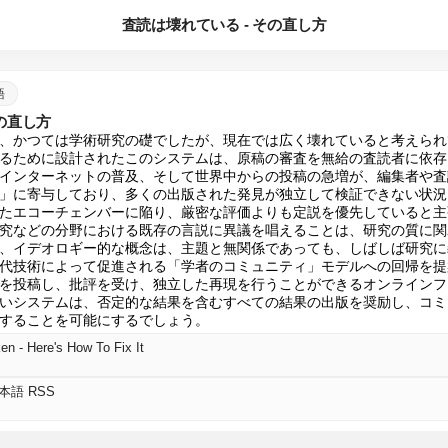
査読は壊れている - その直し方
語
の直し方
、かつては学術研究の礎でしたが、現在では広く壊れていると考えられ
るために設計されたこのシステムは、原稿の審査を無給の査読者に依存
インターネットの普及、そして世界中からの投稿の急増が、編集者や査
」に寄与しており、多くの出版された発見が独立して検証できない状況
たエコーチェンバーに陥り、厳密な評価よりも定説を優先していると主
究などの分野における既存の言説に異議を唱えることは、研究の質に関
、イデオロギー的な概念は、主題と無関係であっても、しばしば研究に
代技術によって促進される「学者のコミュニティ」モデルへの回帰を提
を投稿し、批評を受け、独立した再現を行うことができるオンラインフ
いシステムは、否定的な結果を含むすべての結果の出版を奨励し、コミ
することを可能にするでしょう。
en - Here's How To Fix It
日本語 RSS