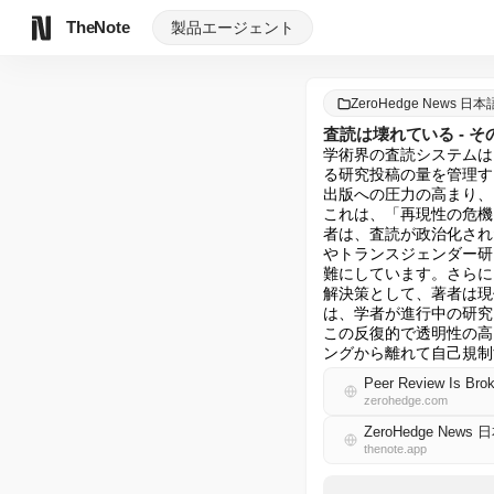
TheNote
製品
エージェント
ZeroHedge News 日本
査読は壊れている - そ
学術界の査読システムは
る研究投稿の量を管理す
出版への圧力の高まり、
これは、「再現性の危機
者は、査読が政治化され
やトランスジェンダー研
難にしています。さらに
解決策として、著者は現
は、学者が進行中の研究
この反復的で透明性の高
ングから離れて自己規制
Peer Review Is Brok
zerohedge.com
ZeroHedge News 
thenote.app