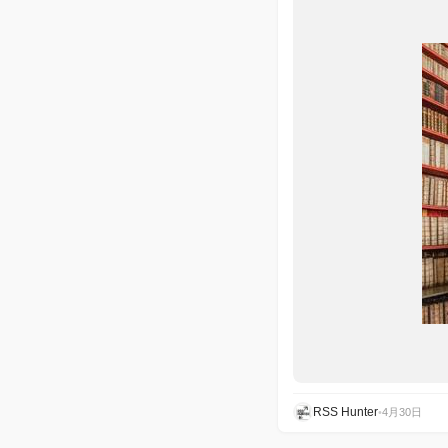
RSS Hunter
•
4月30日