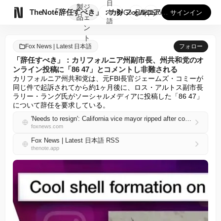
日
製
ジ

TheNote
「辞任すべき」：カリフォルニア州副市長、州共和党のオンライン...
本
GooglePlay
AppStore
サインイン
品
ェ
語
ン
ト
Fox News | Latest 日本語
フォロー
「辞任すべき」：カリフォルニア州副市長、州共和党のオ
ンライン投稿に「86 47」とコメントし非難される
カリフォルニア州共和党は、元FBI長官ジェームズ・コミーが
同じ件で起訴されてから約1ヶ月後に、ロス・アルトス副市長
ラリー・ラング氏がソーシャルメディアに投稿した「86 47」
について辞任を要求している。
'Needs to resign': California vice mayor ripped after commenting '86 47' on state GOP's online post
foxnews.com
Fox News | Latest 日本語 RSS
thenote.app