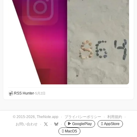
RSS Hunter
•
5月2日
© 2015-2026, TheNote.app
·
プライバシーポリシー
·
利用規約
·
GooglePlay
 AppStore
お問い合わせ
·
·
·
 MacOS