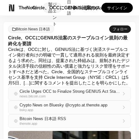
日
製
ジ

TheNote
Circle、OCCにGENIUS法案のステーブルコイン規則...
本
GooglePlay
AppStore
サインイン
品
ェ
語
ン
ト
Bitcoin News 日本語
フォロー
Circle、OCCにGENIUS法案のステーブルコイン規則の最
終化を要請
Circleは、OCCに対し、GENIUS法に基づく決済ステーブルコ
イン発行者向けの明確で一貫して適用される規則を最終決定す
るよう求めた。同社は、提案された枠組みは、規制されたデジ
タル決済手段の信頼性の高い償還と強力なリスク管理をサポー
トすべきだと述べた。Circle、全国的なステーブルコインライ
センス基準を支持 Circle Internet Group（NYSE：CRCL）は5
月5日、[…]に関するコメントを提出したことを明らかにした。
Circle Urges OCC to Finalize Strong GENIUS Act Stablecoin Rules
news.bitcoin.com
Crypto News on Bluesky @crypto.at.thenote.app
bsky.app
Bitcoin News 日本語 RSS
thenote.app