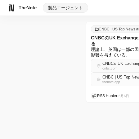
TheNote
製品
エージェント
CNBC | US Top News 
CNBCのUK Exc
る
理論上、英国は一部の国
影響を与えている。
CNBC's UK Exchange n
cnbc.com
CNBC | US Top Ne
thenote.app
RSS Hunter
•
5月6日