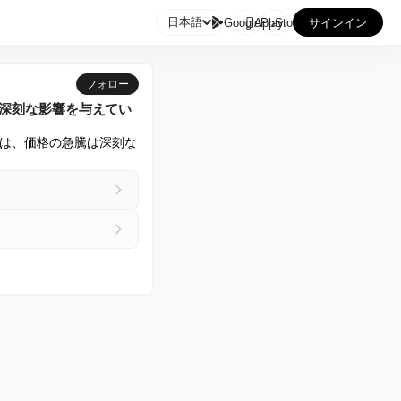

日本語
GooglePlay
AppStore
サインイン
フォロー
して深刻な影響を与えてい
は、価格の急騰は深刻な