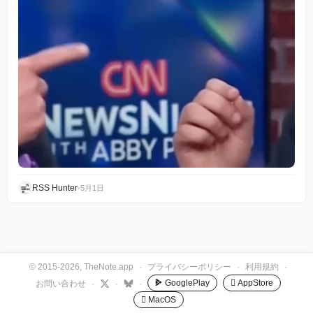
RSS Hunter
•
5月1日
© 2015-2026, TheNote.app
·
プライバシーポリシー
·
利用規約
·
GooglePlay
 AppStore
お問い合わせ
·
·
·
 MacOS