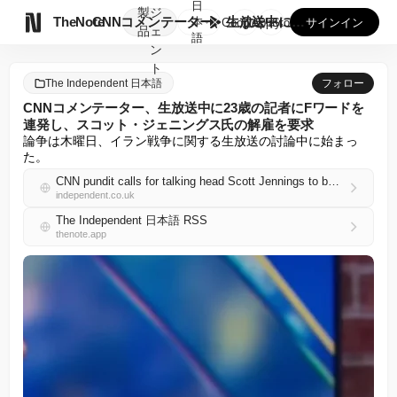
日
製
ジ

TheNote
CNNコメンテーター、生放送中に23歳の記者にFワードを連発...
本
GooglePlay
AppStore
サインイン
品
ェ
語
ン
ト
The Independent 日本語
フォロー
CNNコメンテーター、生放送中に23歳の記者にFワードを
連発し、スコット・ジェニングス氏の解雇を要求
論争は木曜日、イラン戦争に関する生放送の討論中に始まっ
た。
CNN pundit calls for talking head Scott Jennings to be fired after F-bomb meltdown at 23-year-old reporter on air
independent.co.uk
The Independent 日本語 RSS
thenote.app