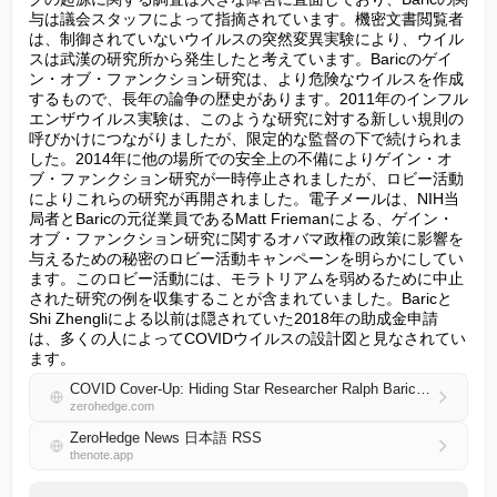
与は議会スタッフによって指摘されています。機密文書閲覧者
は、制御されていないウイルスの突然変異実験により、ウイル
スは武漢の研究所から発生したと考えています。Baricのゲイ
ン・オブ・ファンクション研究は、より危険なウイルスを作成
するもので、長年の論争の歴史があります。2011年のインフル
エンザウイルス実験は、このような研究に対する新しい規則の
呼びかけにつながりましたが、限定的な監督の下で続けられま
した。2014年に他の場所での安全上の不備によりゲイン・オ
ブ・ファンクション研究が一時停止されましたが、ロビー活動
によりこれらの研究が再開されました。電子メールは、NIH当
局者とBaricの元従業員であるMatt Friemanによる、ゲイン・
オブ・ファンクション研究に関するオバマ政権の政策に影響を
与えるための秘密のロビー活動キャンペーンを明らかにしてい
ます。このロビー活動には、モラトリアムを弱めるために中止
された研究の例を収集することが含まれていました。Baricと
Shi Zhengliによる以前は隠されていた2018年の助成金申請
は、多くの人によってCOVIDウイルスの設計図と見なされてい
ます。
COVID Cover-Up: Hiding Star Researcher Ralph Baric's Ties To Global Pandemic
zerohedge.com
ZeroHedge News 日本語 RSS
thenote.app