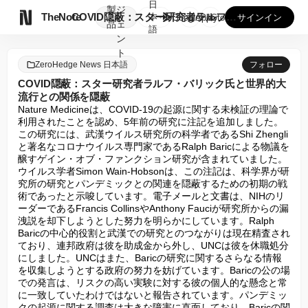
日
製
ジ

TheNote
COVID隠蔽：スター研究者ラルフ・バリック氏と世界的大流行...
本
GooglePlay
AppStore
サインイン
品
ェ
語
ン
ト
ZeroHedge News 日本語
フォロー
COVID隠蔽：スター研究者ラルフ・バリック氏と世界的大
流行との関係を隠蔽
Nature Medicineは、COVID-19の起源に関する未検証の理論で
利用されたことを認め、5年前の研究に注記を追加しました。
この研究には、武漢ウイルス研究所の科学者であるShi Zhengli
と著名なコロナウイルス専門家であるRalph Baricによる物議を
醸すゲイン・オブ・ファンクション研究が含まれていました。
ウイルス学者Simon Wain-Hobsonは、この注記は、科学界が研
究所の研究とパンデミックとの関連を隠蔽するための初期の戦
術であったと示唆しています。電子メールと文書は、NIHのリ
ーダーであるFrancis CollinsやAnthony Fauciが研究所からの漏
洩説を却下しようとした努力を明らかにしています。Ralph 
Baricの中心的役割と武漢での研究とのつながりは現在精査され
ており、連邦政府は彼を助成金から外し、UNCは彼を休職処分
にしました。UNCはまた、Baricの研究に関するさらなる情報
を収集しようとする政府の努力を妨げています。Baricの公の場
での発言は、リスクの高い実験に対する彼の個人的な懸念と常
に一致していたわけではないと報告されています。パンデミッ
クの起源に関する調査は大きな障害に直面しており、Baricの関