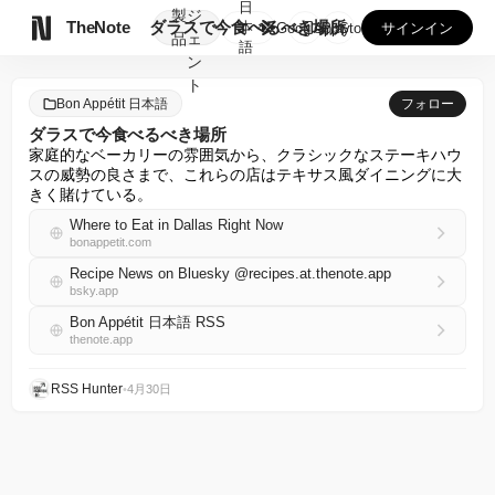
日
製
ジ

TheNote
ダラスで今食べるべき場所
本
GooglePlay
AppStore
サインイン
品
ェ
語
ン
ト
Bon Appétit 日本語
フォロー
ダラスで今食べるべき場所
家庭的なベーカリーの雰囲気から、クラシックなステーキハウ
スの威勢の良さまで、これらの店はテキサス風ダイニングに大
きく賭けている。
Where to Eat in Dallas Right Now
bonappetit.com
Recipe News on Bluesky @recipes.at.thenote.app
bsky.app
Bon Appétit 日本語 RSS
thenote.app
RSS Hunter
•
4月30日