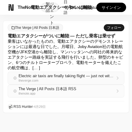
日
製
ジ

TheNote
電動エアタクシーがついに離陸 — ただし乗客は乗せず
本
GooglePlay
AppStore
サインイン
品
ェ
語
ン
ト
The Verge | All Posts 日本語
フォロー
電動エアタクシーがついに離陸 — ただし乗客は乗せず
乗客はいなかったものの、電動エアタクシーのデモンストレー
ションには最適な日でした。月曜日、Joby Aviation社の電動航
空機がJFK空港から離陸し、マンハッタンへの同社の将来的な
エアタクシー路線を実証する飛行を行いました。卵型のキャビ
ン、6つのチルトロータープロペラ、電動モーターを備えたこ
の航空機は、[… ]
Electric air taxis are finally taking flight — just not with passengers
theverge.com
The Verge | All Posts 日本語 RSS
thenote.app
RSS Hunter
•
4月29日