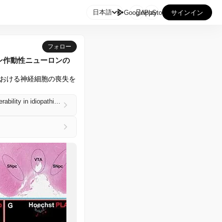

日本語
GooglePlay
AppStore
サインイン
フォロー
ミン作動性ニューロンの
病における神経細胞の喪失を
Reduced DJ-1-F1Fo ATP synthase association correlates with midbrain dopaminergic neuron vulnerability in idiopathic Parkinson’s disease | Science Advances