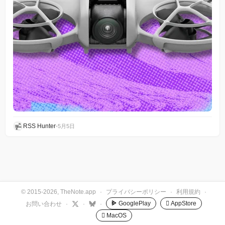
RSS Hunter
•
5月5日
© 2015-2026, TheNote.app
·
プライバシーポリシー
·
利用規約
·
GooglePlay
 AppStore
お問い合わせ
·
·
·
 MacOS