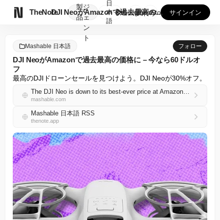
日
製
ジ

TheNote
DJI NeoがAmazonで過去最高の価格に – 今なら6...
本
GooglePlay
AppStore
サインイン
品
ェ
語
ン
ト
Mashable 日本語
フォロー
DJI NeoがAmazonで過去最高の価格に – 今なら60ドルオ
フ
最高のDJIドローンセールを見つけよう。DJI Neoが30%オフ。
The DJI Neo is down to its best-ever price at Amazon — save $60 right now
mashable.com
Mashable 日本語 RSS
thenote.app