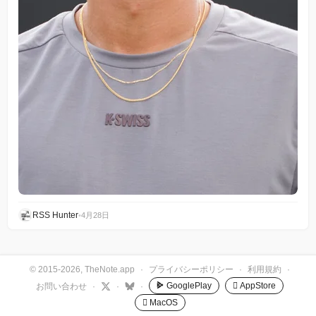
RSS Hunter
•
4月28日
© 2015-2026, TheNote.app
·
プライバシーポリシー
·
利用規約
·
GooglePlay
 AppStore
お問い合わせ
·
·
·
 MacOS