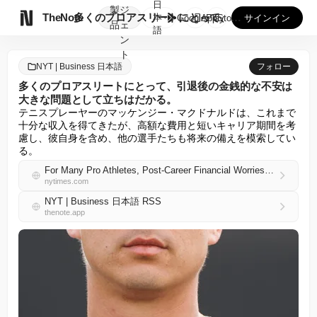
日
製
ジ

TheNote
多くのプロアスリートにとって、引退後の金銭的な不安は大きな問...
本
GooglePlay
AppStore
サインイン
品
ェ
語
ン
ト
NYT | Business 日本語
フォロー
多くのプロアスリートにとって、引退後の金銭的な不安は
大きな問題として立ちはだかる。
テニスプレーヤーのマッケンジー・マクドナルドは、これまで
十分な収入を得てきたが、高額な費用と短いキャリア期間を考
慮し、彼自身を含め、他の選手たちも将来の備えを模索してい
る。
For Many Pro Athletes, Post-Career Financial Worries Loom Large
nytimes.com
NYT | Business 日本語 RSS
thenote.app