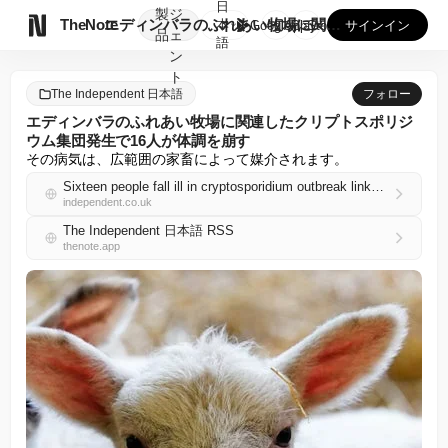
日
製
ジ

TheNote
エディンバラのふれあい牧場に関連したクリプトスポリジウム集団...
本
GooglePlay
AppStore
サインイン
品
ェ
語
ン
ト
The Independent 日本語
フォロー
エディンバラのふれあい牧場に関連したクリプトスポリジ
ウム集団発生で16人が体調を崩す
その病気は、広範囲の家畜によって媒介されます。
Sixteen people fall ill in cryptosporidium outbreak linked back to Edinburgh petting farm
independent.co.uk
The Independent 日本語 RSS
thenote.app