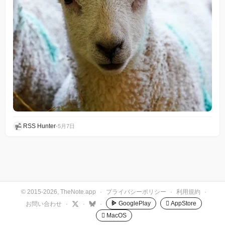
RSS Hunter
•
5月7日
© 2015-2026, TheNote.app
·
プライバシーポリシー
·
利用規約
·
GooglePlay
 AppStore
お問い合わせ
·
·
·
 MacOS