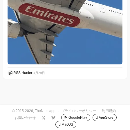
RSS Hunter
•
4月29日
© 2015-2026, TheNote.app
·
プライバシーポリシー
·
利用規約
·
GooglePlay
 AppStore
お問い合わせ
·
·
·
 MacOS