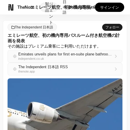
日
製
ジ

TheNote
エミレーツ航空、初の機内専用バスルーム付き航空機の計画を発表
本
GooglePlay
AppStore
サインイン
品
ェ
語
ン
ト
The Independent 日本語
フォロー
エミレーツ航空、初の機内専用バスルーム付き航空機の計
画を発表
その施設はプレミアム乗客にご利用いただけます。
Emirates unveils plans for first en-suite plane bathrooms
independent.co.uk
The Independent 日本語 RSS
thenote.app