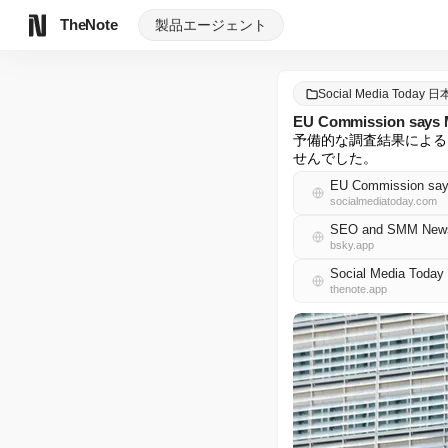
TheNote
製品
エージェント
Social Media Today 
EU Commission says Me
予備的な調査結果によると
せんでした。
EU Commission says
socialmediatoday.com
SEO and SMM News 
bsky.app
Social Media Tod
thenote.app