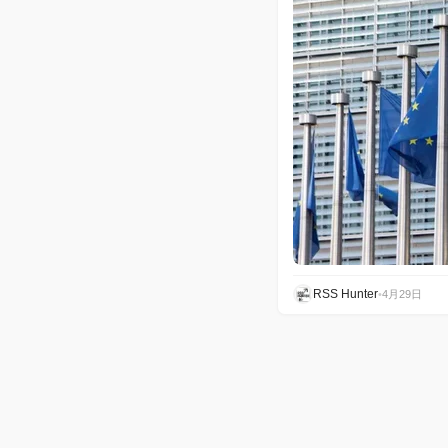
RSS Hunter
•
4月29日