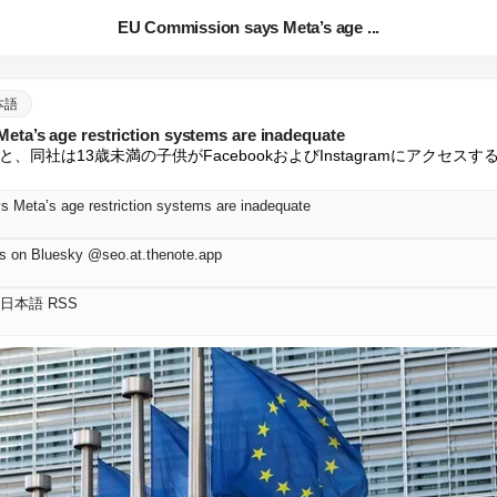
EU Commission says Meta’s age ...
日本語
ta’s age restriction systems are inadequate
、同社は13歳未満の子供がFacebookおよびInstagramにアクセス
 Meta’s age restriction systems are inadequate
on Bluesky @seo.at.thenote.app
ay 日本語 RSS