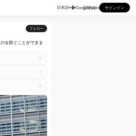

日本語
GooglePlay
AppStore
サインイン
フォロー
するのを防ぐことができま