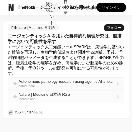
日
製
ジ

TheNote
エージェンティックAIを用いた自律的な病理研究は、腫瘍学にお...
本
GooglePlay
AppStore
サインイン
品
ェ
語
ン
ト
Nature | Medicine 日本語
フォロー
エージェンティックAIを用いた自律的な病理研究は、腫瘍
学において可能性を示す
エージェンティック人工知能ツールSPARKは、病理学に基づい
た推論を再現し、生物学的仮説および関連する診断、予後、予
測的細胞パラメータを生成することができます。SPARKの出力
は、腫瘍生物学の理解を深め、病理学および腫瘍学のための診
断、予後、予測的ツールの開発を可能にする可能性がありま
す。
Autonomous pathology research using agentic AI shows potential in oncology
nature.com
Nature | Medicine 日本語 RSS
thenote.app
RSS Hunter
•
5月5日