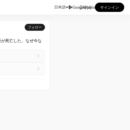

日本語
GooglePlay
AppStore
サインイン
フォロー
臣が死亡した。なぜ今な