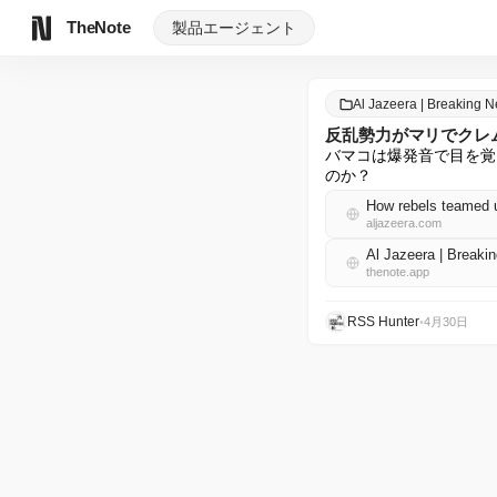
TheNote
製品
エージェント
Al Jazeera | Breaking
反乱勢力がマリでクレ
バマコは爆発音で目を覚
のか？
How rebels teamed u
aljazeera.com
Al Jazeera | Brea
thenote.app
RSS Hunter
•
4月30日