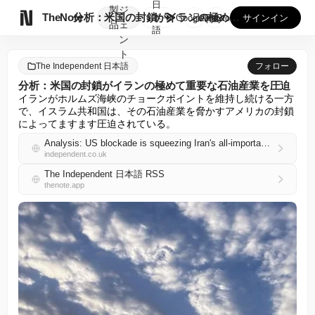
日
製
ジ

TheNote
分析：米国の封鎖がイランの極めて重要な石油産業を圧迫
本
GooglePlay
AppStore
サインイン
品
ェ
語
ン
ト
The Independent 日本語
フォロー
分析：米国の封鎖がイランの極めて重要な石油産業を圧迫
イランがホルムズ海峡のチョークポイントを維持し続ける一方
で、イスラム共和国は、その石油産業を脅かすアメリカの封鎖
によってますます圧迫されている。
Analysis: US blockade is squeezing Iran's all-important oil industry
independent.co.uk
The Independent 日本語 RSS
thenote.app