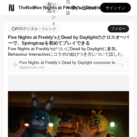
日
製
ジ

TheNote
Five Nights at Freddy'sとDead b...
本
GooglePlay
AppStore
サインイン
品
ェ
語
ン
ト
RSSデジタル・トレンド
フォロー
Five Nights at Freddy'sとDead by Daylightのクロスオーバ
ーで、Springtrapを初めてプレイできる
Five Nights at Freddy'sがついにDead by Daylightに参加。
Behaviour Interactiveにコラボの結びつき方について話した。
Five Nights at Freddy’s Dead by Daylight crossover lets you play as Springtrap for the first time
digitaltrends.com