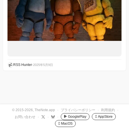
RSS Hunter
•
2025年5月9日
© 2015-2026, TheNote.app
·
プライバシーポリシー
·
利用規約
·
GooglePlay
 AppStore
お問い合わせ
·
·
·
 MacOS