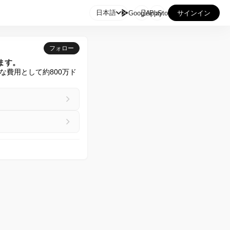

日本語
GooglePlay
AppStore
サインイン
フォロー
います。
な費用として約800万ド