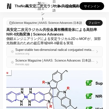
日
製
ジ

TheNote
高安定二次元ラジカル共役金属有機構造体による高効率NIR-I...
本
GooglePlay
AppStore
サインイン
品
ェ
語
ン
ト
Science Magazine | AAAS: Science Advances 日本語
フォロー
高安定二次元ラジカル共役金属有機構造体による高効率
NIR-II光熱変換 | Science Advances
側鎖エンジニアリングによる安定ラジカル2D c-MOFが、深部
光熱療法のための超広帯域NIR-II吸収を実現
Super-stable two-dimensional radical conjugated metal-organic frameworks for efficient NIR-II photothermal conversion | Science Advances
science.org
Science Magazine | AAAS: Science Advances 日本語 RSS
thenote.app