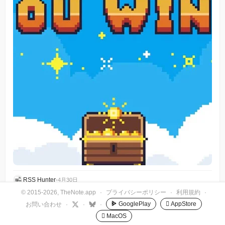
RSS Hunter
•
4月30日
© 2015-2026, TheNote.app
·
プライバシーポリシー
·
利用規約
·
GooglePlay
 AppStore
お問い合わせ
·
·
·
 MacOS