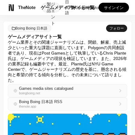
日
製
ジ

TheNote
ゲームメディアサイト一覧
本
GooglePlay
AppStore
サインイン
品
ェ
語
ン
ト
Boing Boing 日本語
フォロー
ゲームメディアサイト一覧
ゲーム業界とその関連ジャーナリズムは、閉鎖、解雇、売上減
少といった重大な課題に直面しています。Polygonの共同創設
者であり、現在はPost Gamesとして執筆しているChris Plante
氏は、ゲームメディアの現状を検証しています。また、2026年
の業界記録も編纂中です。最近、Plante氏はNYU Game 
Centerで、ゲームジャーナリズムの歴史を基に、懸念される傾
向と希望の持てる傾向を分析し、その未来について語りまし
た。
Games media sites catalogued
boingboing.net
Boing Boing 日本語 RSS
thenote.app