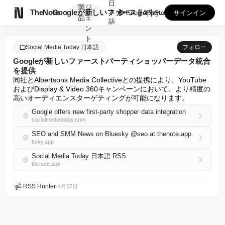
日
製
ジ

TheNote
Googleが新しいファーストパーティショッパーデータ統合を...
本
GooglePlay
AppStore
サインイン
品
ェ
語
ン
ト
Social Media Today 日本語
フォロー
Googleが新しいファーストパーティショッパーデータ統合
を提供
同社とAlbertsons Media Collectiveとの提携により、YouTube
およびDisplay & Video 360キャンペーンにおいて、より精度の
高いオーディエンスターゲティングが可能になります。
Google offers new first-party shopper data integration
socialmediatoday.com
SEO and SMM News on Bluesky @seo.at.thenote.app
bsky.app
Social Media Today 日本語 RSS
thenote.app
RSS Hunter
•
4月27日