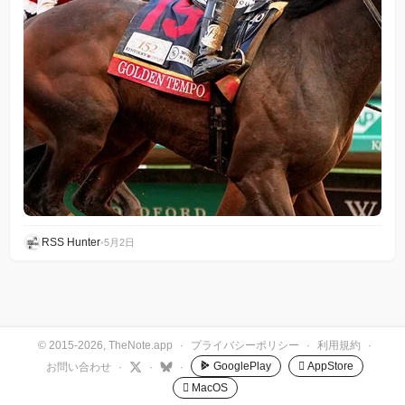
RSS Hunter
•
5月2日
© 2015-2026, TheNote.app
·
プライバシーポリシー
·
利用規約
·
GooglePlay
 AppStore
お問い合わせ
·
·
·
 MacOS