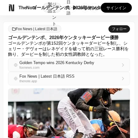
日
製
ジ

TheNote
ゴールデンテンポ、2026年ケンタッキーダービー優勝
本
GooglePlay
AppStore
サインイン
品
ェ
語
ン
ト
Fox News | Latest 日本語
フォロー
ゴールデンテンポ、2026年ケンタッキーダービー優勝
ゴールデンテンポが第152回ケンタッキーダービーを制し、シ
ェリー・デヴォーはレネゲイドを破って初の三冠レース勝利を
飾り、ダービーを制した初の女性調教師となった。
Golden Tempo wins 2026 Kentucky Derby
foxnews.com
Fox News | Latest 日本語 RSS
thenote.app