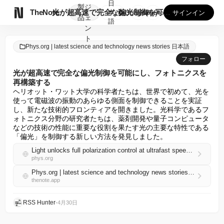
日
製
ジ

TheNote
光が超高速で完全な偏光制御を可能にし、フォトニクスを再構築す...
本
GooglePlay
AppStore
サインイン
品
ェ
語
ン
ト
Phys.org | latest science and technology news stories 日本語
フォロー
光が超高速で完全な偏光制御を可能にし、フォトニクスを
再構築する
ヘリオット・ワット大学の科学者たちは、世界で初めて、光を
使って電磁波の振動のあらゆる側面を制御できることを実証
し、新たな技術的フロンティアを開きました。光科学であるフ
ォトニクス分野の研究者たちは、薬剤開発や量子コンピュータ
などの技術の性能に重要な役割を果たす光の主要な特性である
「偏光」を制御する新しい方法を発見しました。
Light unlocks full polarization control at ultrafast speeds, reshaping photonics
phys.org
Phys.org | latest science and technology news stories 日本語 RSS
thenote.app
RSS Hunter
•
4月30日