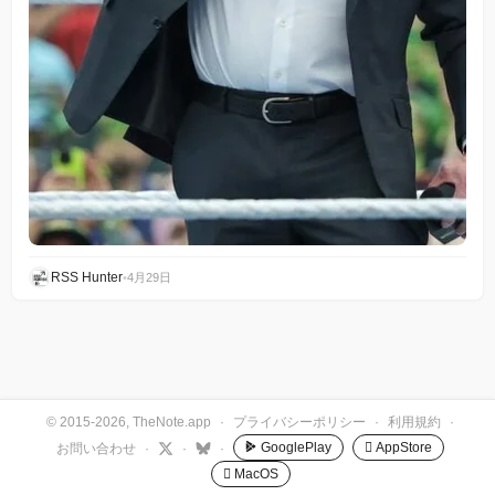
RSS Hunter
•
4月29日
© 2015-2026, TheNote.app
·
プライバシーポリシー
·
利用規約
·
GooglePlay
 AppStore
お問い合わせ
·
·
·
 MacOS