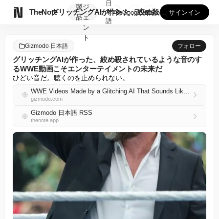
日
製
ジ

TheNote
グリッチングAIが作った、絞め殺されているような音のするWW...
本
GooglePlay
AppStore
サインイン
品
ェ
語
ン
ト
Gizmodo 日本語
フォロー
グリッチングAIが作った、絞め殺されているような音のす
るWWE動画こそエンターテイメントの未来だ
ひどい音だ。聴くのを止められない。
WWE Videos Made by a Glitching AI That Sounds Like It’s Being Strangled Are the Future of Entertainment
gizmodo.com
Gizmodo 日本語 RSS
thenote.app