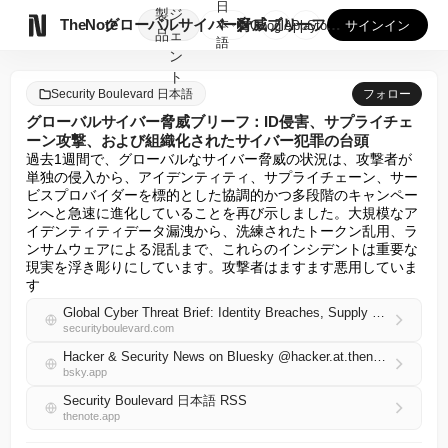
日
製
ジ

TheNote
グローバルサイバー脅威ブリーフ：ID侵害、サプライチェーン攻...
本
GooglePlay
AppStore
サインイン
品
ェ
語
ン
ト
Security Boulevard 日本語
フォロー
グローバルサイバー脅威ブリーフ：ID侵害、サプライチェ
ーン攻撃、および組織化されたサイバー犯罪の台頭
過去1週間で、グローバルなサイバー脅威の状況は、攻撃者が
単独の侵入から、アイデンティティ、サプライチェーン、サー
ビスプロバイダーを標的とした協調的かつ多段階のキャンペー
ンへと急速に進化していることを再び示しました。大規模なア
イデンティティデータ漏洩から、洗練されたトークン乱用、ラ
ンサムウェアによる混乱まで、これらのインシデントは重要な
現実を浮き彫りにしています。攻撃者はますます悪用していま
す
Global Cyber Threat Brief: Identity Breaches, Supply Chain Attacks, and the Rise of Organized Cybercrime
securityboulevard.com
Hacker & Security News on Bluesky @hacker.at.thenote.app
bsky.app
Security Boulevard 日本語 RSS
thenote.app