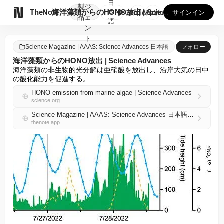
日
製
ジ

TheNote
海洋藻類からのHONO放出 | Science Advanc...
本
GooglePlay
AppStore
サインイン
品
ェ
語
ン
ト
Science Magazine | AAAS: Science Advances 日本語
フォロー
海洋藻類からのHONO放出 | Science Advances
海洋藻類の非生物的光分解は亜硝酸を放出し、沿岸大気の日中
の酸化能力を促進する。
HONO emission from marine algae | Science Advances
science.org
Science Magazine | AAAS: Science Advances 日本語 RSS
thenote.app