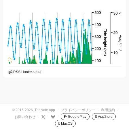
RSS Hunter
•
5月6日
© 2015-2026, TheNote.app
·
プライバシーポリシー
·
利用規約
·
GooglePlay
 AppStore
お問い合わせ
·
·
·
 MacOS