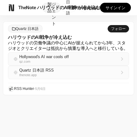
日
製
ジ

TheNote
ハリウッドのAI戦争が冷え込む
本
GooglePlay
AppStore
サインイン
品
ェ
語
ン
ト
Quartz 日本語
フォロー
ハリウッドのAI戦争が冷え込む
ハリウッドの労働争議の中心にAIが据えられてから3年、スタ
ジオとクリエイターは抵抗から慎重な導入へと移行している。
Hollywood's AI war cools off
qz.com
Quartz 日本語 RSS
thenote.app
RSS Hunter
•
5月6日