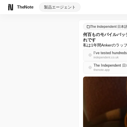
TheNote
製品
エージェント
The Independent 日本
何百ものモバイルバッ
れです
私は1年間Ankerの
I’ve tested hundreds
independent.co.uk
The Independent
thenote.app