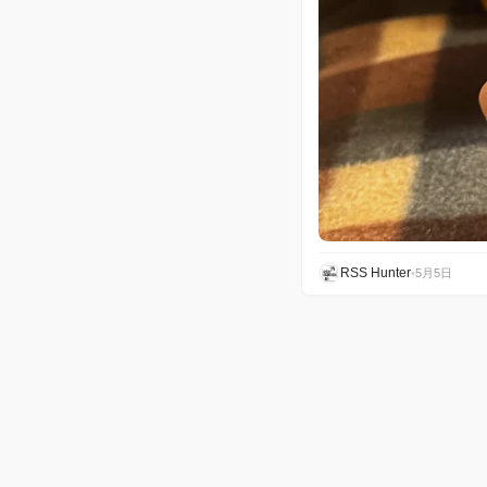
RSS Hunter
•
5月5日