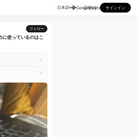

日本語
GooglePlay
AppStore
サインイン
フォロー
めに使っているのはこ
。