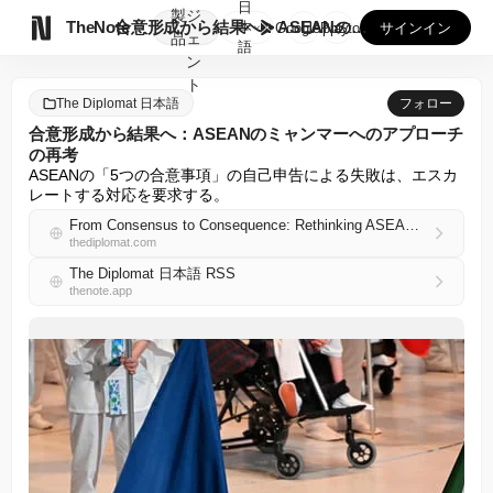
日
製
ジ

TheNote
合意形成から結果へ：ASEANのミャンマーへのアプローチの再...
本
GooglePlay
AppStore
サインイン
品
ェ
語
ン
ト
The Diplomat 日本語
フォロー
合意形成から結果へ：ASEANのミャンマーへのアプローチ
の再考
ASEANの「5つの合意事項」の自己申告による失敗は、エスカ
レートする対応を要求する。
From Consensus to Consequence: Rethinking ASEAN’s Myanmar Approach
thediplomat.com
The Diplomat 日本語 RSS
thenote.app