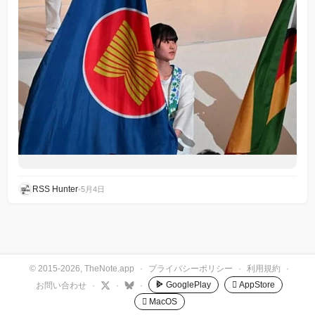
RSS Hunter
•
5月4日
© 2015-2026, TheNote.app
·
プライバシーポリシー
·
利用規約
·
GooglePlay
 AppStore
お問い合わせ
·
·
·
 MacOS