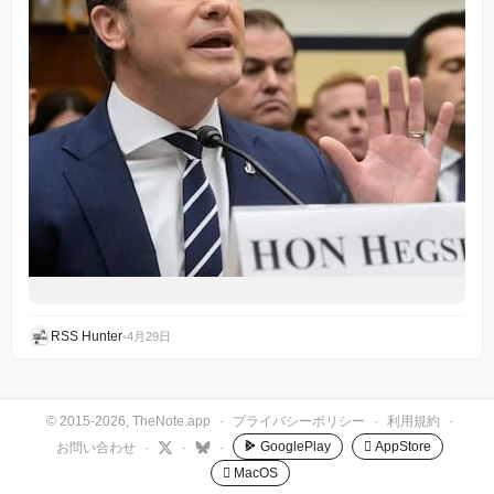
RSS Hunter
•
4月29日
© 2015-2026, TheNote.app
·
プライバシーポリシー
·
利用規約
·
GooglePlay
 AppStore
お問い合わせ
·
·
·
 MacOS