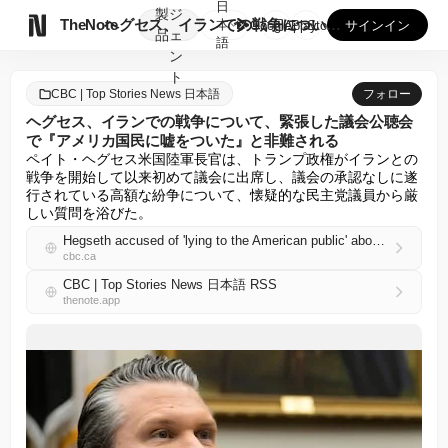
日
製
ジ

TheNote
ヘグセス、イランでの戦争について、緊張した議会公聴会で『アメ...
本
GooglePlay
AppStore
サインイン
品
ェ
語
ン
ト
CBC | Top Stories News 日本語
フォロー
ヘグセス、イランでの戦争について、緊張した議会公聴会
で『アメリカ国民に嘘をついた』と非難される
ペイト・ヘグセス米国陸軍長官は、トランプ政権がイランとの
戦争を開始して以来初めて議会に出席し、議会の承認なしに遂
行されている高額な紛争について、懐疑的な民主党議員から厳
しい質問を浴びた。
Hegseth accused of 'lying to the American public' about war in Iran during tense Congressional hearing
cbc.ca
CBC | Top Stories News 日本語 RSS
thenote.app