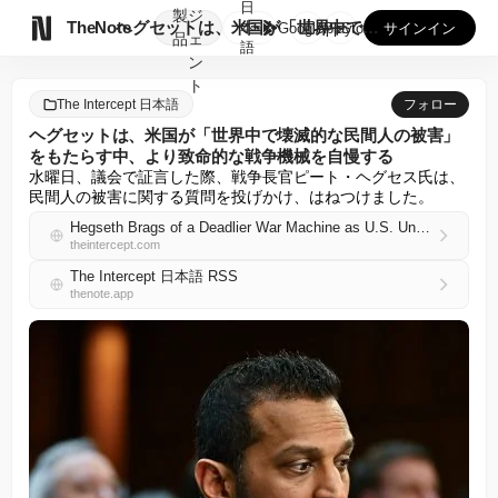
日
製
ジ

TheNote
ヘグセットは、米国が「世界中で壊滅的な民間人の被害」をもたら...
本
GooglePlay
AppStore
サインイン
品
ェ
語
ン
ト
The Intercept 日本語
フォロー
ヘグセットは、米国が「世界中で壊滅的な民間人の被害」
をもたらす中、より致命的な戦争機械を自慢する
水曜日、議会で証言した際、戦争長官ピート・ヘグセス氏は、
民間人の被害に関する質問を投げかけ、はねつけました。
Hegseth Brags of a Deadlier War Machine as U.S. Unleashes “Devastating Civilian Harm Globally”
theintercept.com
The Intercept 日本語 RSS
thenote.app