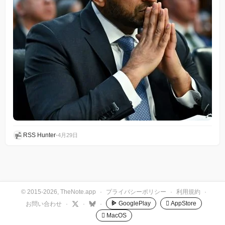
RSS Hunter
•
4月29日
© 2015-2026, TheNote.app
·
プライバシーポリシー
·
利用規約
·
GooglePlay
 AppStore
お問い合わせ
·
·
·
 MacOS