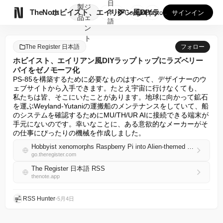
日
製
ジ

TheNote
ホビイスト、エイリアン風DIYラップトップにラズベリーパイを...
本
GooglePlay
AppStore
サインイン
品
ェ
語
ン
ト
The Register 日本語
フォロー
ホビイスト、エイリアン風DIYラップトップにラズベリー
パイをゼノモーフ化
PS-85を構築するために必要なものはすべて、デザイナーのウ
ェブサイトから入手できます。たとえ宇宙に行けなくても、

私たちは皆、そこにいたことがあります。地球に向かって鉱石
を運ぶWeyland-Yutaniの運搬船のメンテナンスをしていて、船
のシステムを確認するためにMU/TH/UR AIに接続できる端末が
手元にないのです。幸いなことに、ある意欲的なメーカーがそ
の仕事にぴったりの機械を作成しました。
Hobbyist xenomorphs Raspberry Pi into Alien-themed DIY laptop
go.theregister.com
The Register 日本語 RSS
thenote.app
RSS Hunter
•
5月4日