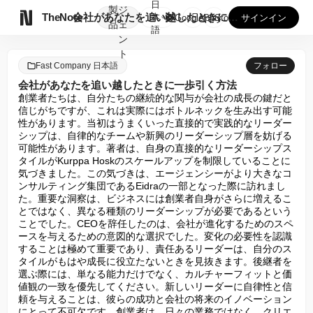
日
製
ジ

TheNote
会社があなたを追い越したときに一歩引く方法
本
GooglePlay
AppStore
サインイン
品
ェ
語
ン
ト
Fast Company 日本語
フォロー
会社があなたを追い越したときに一歩引く方法
創業者たちは、自分たちの継続的な関与が会社の成長の鍵だと
信じがちですが、これは実際にはボトルネックを生み出す可能
性があります。当初はうまくいった直接的で実践的なリーダー
シップは、自律的なチームや新興のリーダーシップ層を妨げる
可能性があります。著者は、自身の直接的なリーダーシップス
タイルがKurppa Hoskのスケールアップを制限していることに
気づきました。この気づきは、エージェンシーがより大きなコ
ンサルティング集団であるEidraの一部となった際に訪れまし
た。重要な洞察は、ビジネスには創業者自身がさらに増えるこ
とではなく、異なる種類のリーダーシップが必要であるという
ことでした。CEOを辞任したのは、会社が進化するためのスペ
ースを与えるための意図的な選択でした。変化の必要性を認識
することは極めて重要であり、責任あるリーダーは、自分のス
タイルがもはや成長に役立たないときを見抜きます。後継者を
選ぶ際には、単なる能力だけでなく、カルチャーフィットと価
値観の一致を優先してください。新しいリーダーに自律性と信
頼を与えることは、彼らの成功と会社の将来のイノベーション
にとって不可欠です。創業者は、日々の業務ではなく、クリエ