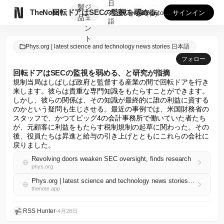
日
製
ジ

TheNote
回転ドアはSECの監視を弱める、と研究が指摘
本
GooglePlay
AppStore
サインイン
品
ェ
語
ン
ト
Phys.org | latest science and technology news stories 日本語
フォロー
回転ドアはSECの監視を弱める、と研究が指摘
規制当局はしばしば政府と監督する産業の間で回転ドアを行き
来します。彼らは貴重な専門知識をもたらすことができます。
しかし、彼らの関係は、その知識が最終的に誰の利益に資する
のかという疑問も生じさせる。最近の事例では、米国財務省の
スタッフで、かつてビッグ4の会計事務所で働いていた者たち
が、元顧客に利益をもたらす税制規制の起草に関わった。その
後、役員たちは昇進と給与の引き上げとともにこれらの会社に
戻りました。
Revolving doors weaken SEC oversight, finds research
phys.org
Phys.org | latest science and technology news stories 日本語 RSS
thenote.app
RSS Hunter
•
4月28日