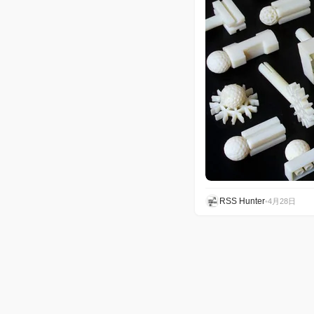
RSS Hunter
•
4月28日