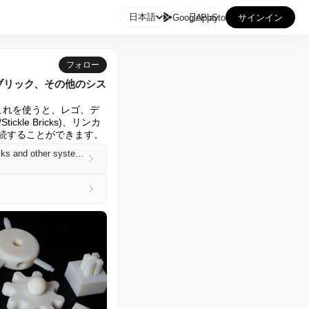

日本語
GooglePlay
AppStore
サインイン
フォロー
ブリック、その他のシス
です。これを使うと、レゴ、デ
tickle Bricks)、リンカ
を接続することができます。
Free Universal Construction Kit: 3D-printable adapters to connect Lego, Duplo, K'Nex, Stickle Bricks and other systems