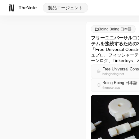
TheNote
製品
エージェント
Boing Boing 日本語
フリーユニバーサルコ
テムを接続するための
「Free Universa
ュプロ、フィッシャーテクニック、Ge
ーンログ、Tinkert
boingboing.net
Boing Boing 日本語
thenote.app