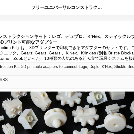
フリーユニバーサルコンストラクションキット：レゴ、デュプロ、...
ンストラクションキット：レゴ、デュプロ、K'Nex、スティックル
3Dプリント可能なアダプター
l Construction Kit」は、3Dプリンターで印刷できるアダプターのセット
ars! Gears! Gears!、K'Nex、Krinkles (別名 Bristle Blocks/S
oys、Zome、Zoobといった、10種類の人気のある組み立て玩具システム
 RSS