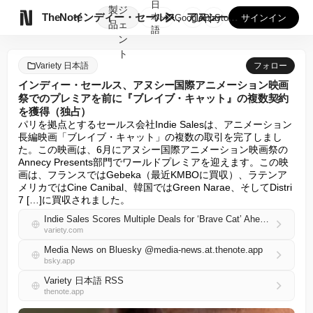
日
製
ジ

TheNote
インディー・セールス、アヌシー国際アニメーション映画祭でのプ...
本
GooglePlay
AppStore
サインイン
品
ェ
語
ン
ト
Variety 日本語
フォロー
インディー・セールス、アヌシー国際アニメーション映画
祭でのプレミアを前に『ブレイブ・キャット』の複数契約
を獲得（独占）
パリを拠点とするセールス会社Indie Salesは、アニメーション
長編映画「ブレイブ・キャット」の複数の取引を完了しまし
た。この映画は、6月にアヌシー国際アニメーション映画祭の
Annecy Presents部門でワールドプレミアを迎えます。この映
画は、フランスではGebeka（最近KMBOに買収）、ラテンア
メリカではCine Canibal、韓国ではGreen Narae、そしてDistri 
7 […]に買収されました。
Indie Sales Scores Multiple Deals for ‘Brave Cat’ Ahead of Premiere at Annecy (EXCLUSIVE)
variety.com
Media News on Bluesky @media-news.at.thenote.app
bsky.app
Variety 日本語 RSS
thenote.app